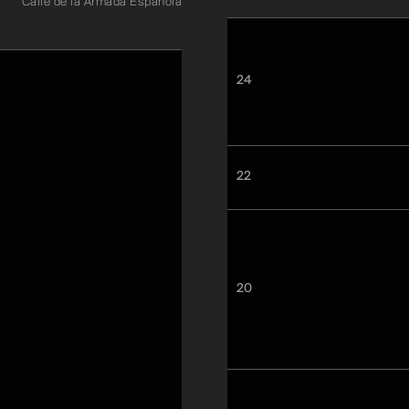
Calle de la Armada Española
24
22
20