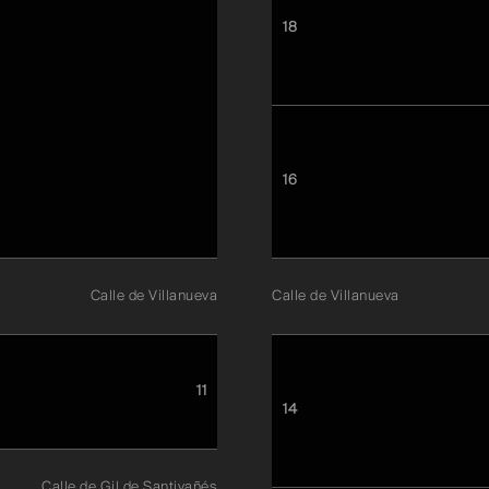
18
16
Calle de Villanueva
Calle de Villanueva
11
14
Legal notes and Disclaimer
Contact
Calle de Gil de Santivañés