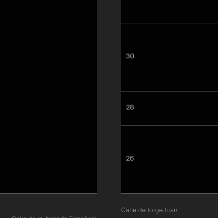
30
28
26
Calle de Jorge Juan