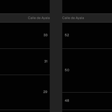
Calle de Ayala
Calle de Ayala
33
52
31
50
29
48