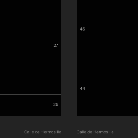
46
27
44
25
Calle de Hermosilla
Calle de Hermosilla