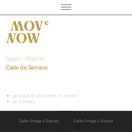
references
about
Spain - Madrid
Calle de Serrano
markets
go back to all streets of
madrid
all markets
Calle Ortega y Gasset
Calle Ortega y Gasset