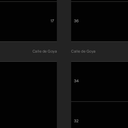
17
36
Calle de Goya
Calle de Goya
34
32